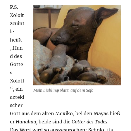
P.S.
Xoloit
zcuint
le
heißt
„Hun
d des
Gotte
s
Xolotl
“, ein
Mein Lieblingsplatz: auf dem Sofa
azteki
scher
Gott aus dem alten Mexiko, bei den Mayas hieß
er
Hunahau,
beide sind die
Götter des Todes
.
Das Wort wird so ausgesprochen: Scholo-its-