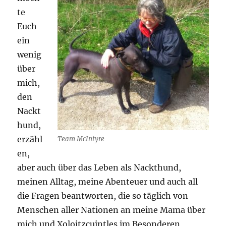
te
Euch
ein
wenig
über
mich,
den
Nackt
hund,
erzähl
Team McIntyre
en,
aber auch über das Leben als Nackthund,
meinen Alltag, meine Abenteuer und auch all
die Fragen beantworten, die so täglich von
Menschen aller Nationen an meine Mama über
mich und Xoloitzcuintles im Besonderen