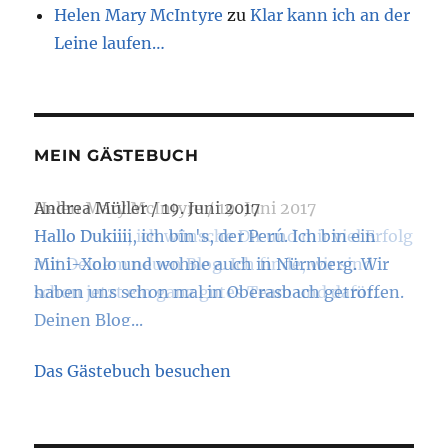
Helen Mary McIntyre
zu
Klar kann ich an der
Leine laufen…
MEIN GÄSTEBUCH
Andrea Müller
/
19. Juni 2017
Hallo Dukiiii, ich bin's, der Perú. Ich bin ein
Mini-Xolo und wohne auch in Nürnberg. Wir
haben uns schon mal in Oberasbach getroffen.
Deinen Blog...
Das Gästebuch besuchen