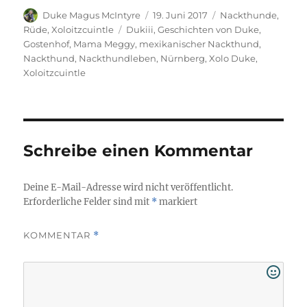
Autor
Veröffentlicht
Kategorien
Duke Magus McIntyre
19. Juni 2017
Nackthunde
,
am
Schlagwörter
Rüde
,
Xoloitzcuintle
Dukiii
,
Geschichten von Duke
,
Gostenhof
,
Mama Meggy
,
mexikanischer Nackthund
,
Nackthund
,
Nackthundleben
,
Nürnberg
,
Xolo Duke
,
Xoloitzcuintle
Schreibe einen Kommentar
Deine E-Mail-Adresse wird nicht veröffentlicht.
Erforderliche Felder sind mit
*
markiert
KOMMENTAR
*