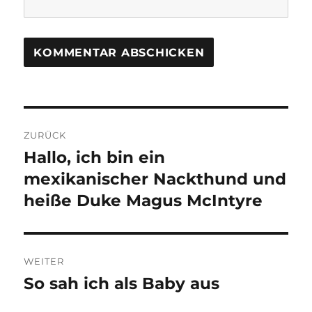
A
L
T
Beitragsnavigation
E
R
ZURÜCK
N
Hallo, ich bin ein
Vorheriger
A
Beitrag:
mexikanischer Nackthund und
T
I
heiße Duke Magus McIntyre
V
E
:
WEITER
So sah ich als Baby aus
Nächster
Beitrag: