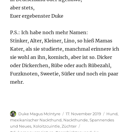
aber stets,
Euer ergebenster Duke
P.S.: Ich habe noch mehr Namen:
Stinker, Alter, Kleiner, Lino, so hieß Mamas
Kater, als sie studierte, manchmal erinnere ich
sie wohl an ihn, komisch, aber ist so. Dicker
oder Dickerchen, Rübe oder auch Rübezahl,
Furzknoten, Sweetie, Süßer und noch ein paar
mehr.
Autor
Veröffentlicht
Kategorien
Duke Magus McIntyre
17. November 2019
Hund
,
am
mexikanischer Nackthund
,
Nackthunde
,
Spannendes
Schlagwörter
und Neues
,
Xoloitzcuintle
,
Züchter