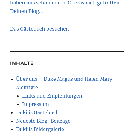
haben uns schon mal in Oberasbach getroffen.
deinem Blog ?? Schade das man keine Fotos
Deinen Blog...
anhängen kann
Das Gästebuch besuchen
INHALTE
Über uns – Duke Magus und Helen Mary
McIntyre
Links und Empfehlungen
Impressum
Dukiiis Gästebuch
Neueste Blog-Beiträge
Dukiiis Bildergalerie