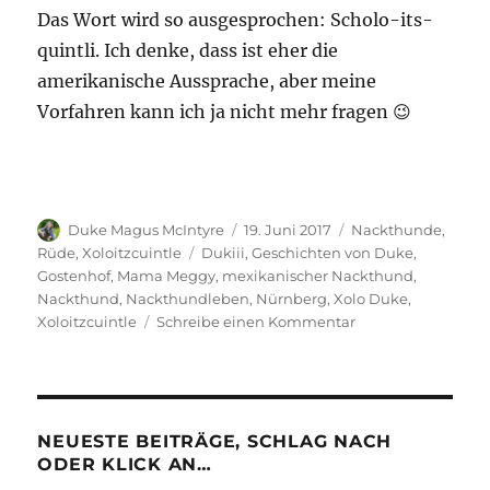
Das Wort wird so ausgesprochen: Scholo-its-
quintli. Ich denke, dass ist eher die
amerikanische Aussprache, aber meine
Vorfahren kann ich ja nicht mehr fragen 😉
Autor
Veröffentlicht
Kategorien
Duke Magus McIntyre
19. Juni 2017
Nackthunde
,
am
Schlagwörter
Rüde
,
Xoloitzcuintle
Dukiii
,
Geschichten von Duke
,
Gostenhof
,
Mama Meggy
,
mexikanischer Nackthund
,
Nackthund
,
Nackthundleben
,
Nürnberg
,
Xolo Duke
,
zu
Xoloitzcuintle
Schreibe einen Kommentar
Meine
Name
ist
Duke
NEUESTE BEITRÄGE, SCHLAG NACH
ODER KLICK AN…