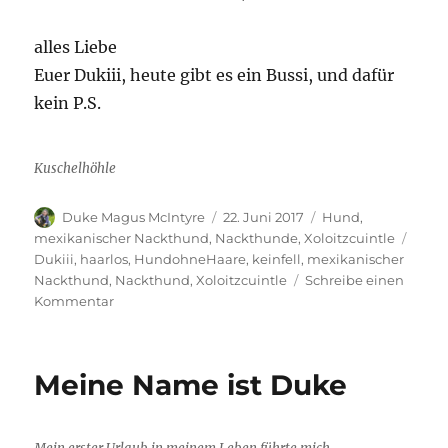
alles Liebe
Euer Dukiii, heute gibt es ein Bussi, und dafür
kein P.S.
Kuschelhöhle
Autor
Veröffentlicht
Kategorien
Duke Magus McIntyre
22. Juni 2017
Hund
,
am
Schl
mexikanischer Nackthund
,
Nackthunde
,
Xoloitzcuintle
Dukiii
,
haarlos
,
HundohneHaare
,
keinfell
,
mexikanischer
Nackthund
,
Nackthund
,
Xoloitzcuintle
Schreibe einen
zu
Kommentar
“Der
hat
ja
Meine Name ist Duke
gar
kein
Fell!”