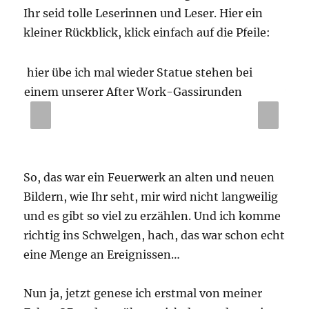
Ihr seid tolle Leserinnen und Leser. Hier ein
kleiner Rückblick, klick einfach auf die Pfeile:
hier übe ich mal wieder Statue stehen bei
Mein
einem unserer After Work-Gassirunden
verö
PR
NE
EVI
XT
OU
S
So, das war ein Feuerwerk an alten und neuen
Bildern, wie Ihr seht, mir wird nicht langweilig
und es gibt so viel zu erzählen. Und ich komme
richtig ins Schwelgen, hach, das war schon echt
eine Menge an Ereignissen…
Nun ja, jetzt genese ich erstmal von meiner