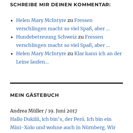
SCHREIBE MIR DEINEN KOMMENTAR:
Helen Mary McIntyre
zu
Fressen
verschlingen macht so viel Spaß, aber …
Hundebetreuung Schweiz
zu
Fressen
verschlingen macht so viel Spaß, aber …
Helen Mary McIntyre
zu
Klar kann ich an der
Leine laufen…
MEIN GÄSTEBUCH
Andrea Müller
Dani
/
19. Juni 2017
/
19. Juni 2017
Hallo Dukiiii, ich bin's, der Perú. Ich bin ein
Halloo Dukiii alter Schwedenkönig - wünsche
Mini-Xolo und wohne auch in Nürnberg. Wir
dir und deiner Mama Meggy viel Erfolg mit