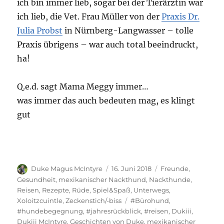
ich bin immer lieb, sogar bei der Tierärztin war
ich lieb, die Vet. Frau Müller von der
Praxis Dr.
Julia Probst
in Nürnberg-Langwasser – tolle
Praxis übrigens – war auch total beeindruckt,
ha!
Q.e.d. sagt Mama Meggy immer…
was immer das auch bedeuten mag, es klingt
gut
Autor
Veröffentlicht
Kategorien
Duke Magus McIntyre
16. Juni 2018
Freunde
,
am
Gesundheit
,
mexikanischer Nackthund
,
Nackthunde
,
Reisen
,
Rezepte
,
Rüde
,
Spiel&Spaß
,
Unterwegs
,
Schlagwörter
Xoloitzcuintle
,
Zeckenstich/-biss
#Bürohund
,
#hundebegegnung
,
#jahresrückblick
,
#reisen
,
Dukiii
,
Dukiii McIntyre
,
Geschichten von Duke
,
mexikanischer