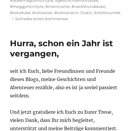
#dukemagusmcintyre
,
#geschichtenvonduke
,
#meggymcintyre
,
#meinname
,
#nackthundduke
,
#xoloduke
,
#xoloianer
,
#xoloianerin
,
Dukiii
,
Xoloitzcuintle
zu
Schreibe einen Kommentar
Wie
bin
ich
Hurra, schon ein Jahr ist
an
den
vergangen,
Namen
gekommen,
wollt
seit ich Euch, liebe Freundinnen und Freunde
Ihr
dieses Blogs, meine Geschichten und
wissen?
Abenteuer erzähle, also es ist ja soviel passiert
seitdem.
Und jetzt gratuliere ich Euch zu Eurer Treue,
vielen Dank, dass Ihr mich begleitet,
unterstützt und meine Beiträge kommentiert.