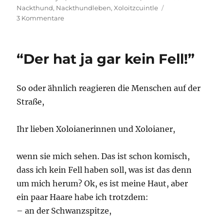
Nackthund
,
Nackthundleben
,
Xoloitzcuintle
zu
3 Kommentare
Hurra,
schon
ein
“Der hat ja gar kein Fell!”
Jahr
ist
vergangen,
So oder ähnlich reagieren die Menschen auf der
Straße,
Ihr lieben Xoloianerinnen und Xoloianer,
wenn sie mich sehen. Das ist schon komisch,
dass ich kein Fell haben soll, was ist das denn
um mich herum? Ok, es ist meine Haut, aber
ein paar Haare habe ich trotzdem:
– an der Schwanzspitze,