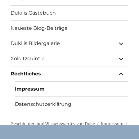
Dukiiis Gästebuch
Neueste Blog-Beiträge
Unterme
Dukiiis Bildergalerie
öffnen
Unterme
Xoloitzcuintle
öffnen
Unterme
Rechtliches
öffnen
Impressum
Datenschutzerklärung
Geschichten und Wissenswertes von Duke
Impressum
Stolz präsentiert von WordPress