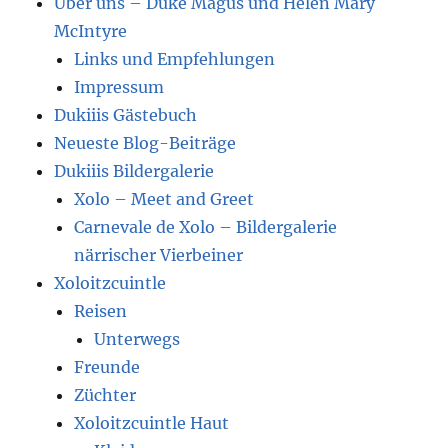
Über uns – Duke Magus und Helen Mary
McIntyre
Links und Empfehlungen
Impressum
Dukiiis Gästebuch
Neueste Blog-Beiträge
Dukiiis Bildergalerie
Xolo – Meet and Greet
Carnevale de Xolo – Bildergalerie
närrischer Vierbeiner
Xoloitzcuintle
Reisen
Unterwegs
Freunde
Züchter
Xoloitzcuintle Haut