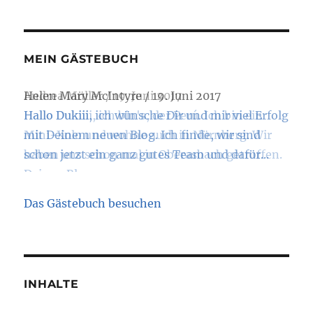
MEIN GÄSTEBUCH
Andrea Müller
/
19. Juni 2017
Hallo Dukiiii, ich bin's, der Perú. Ich bin ein
Mini-Xolo und wohne auch in Nürnberg. Wir
haben uns schon mal in Oberasbach getroffen.
Deinen Blog...
Das Gästebuch besuchen
INHALTE