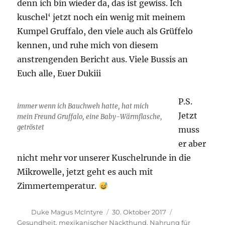
denn ich bin wieder da, das ist gewiss. Ich
kuschel‘ jetzt noch ein wenig mit meinem
Kumpel Gruffalo, den viele auch als Grüffelo
kennen, und ruhe mich von diesem
anstrengenden Bericht aus. Viele Bussis an
Euch alle, Euer Dukiii
P.S.
immer wenn ich Bauchweh hatte, hat mich
Jetzt
mein Freund Gruffalo, eine Baby-Wärmflasche,
getröstet
muss
er aber
nicht mehr vor unserer Kuschelrunde in die
Mikrowelle, jetzt geht es auch mit
Zimmertemperatur.
Autor
Veröffentlicht
Kategorien
Duke Magus McIntyre
30. Oktober 2017
am
Gesundheit
,
mexikanischer Nackthund
,
Nahrung für