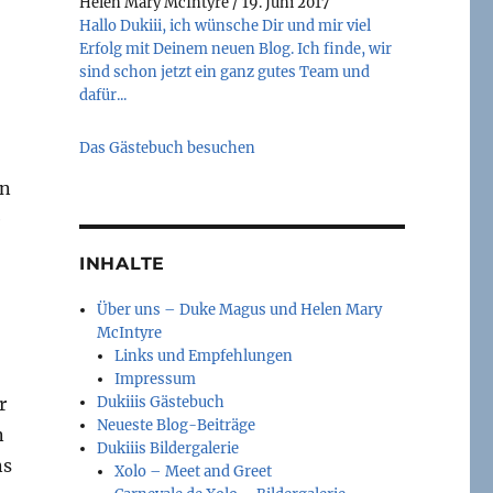
Helen Mary McIntyre
/
19. Juni 2017
Hallo Dukiii, ich wünsche Dir und mir viel
Erfolg mit Deinem neuen Blog. Ich finde, wir
sind schon jetzt ein ganz gutes Team und
dafür...
Das Gästebuch besuchen
en
e
INHALTE
Über uns – Duke Magus und Helen Mary
McIntyre
Links und Empfehlungen
Impressum
r
Dukiiis Gästebuch
Neueste Blog-Beiträge
n
Dukiiis Bildergalerie
ns
Xolo – Meet and Greet