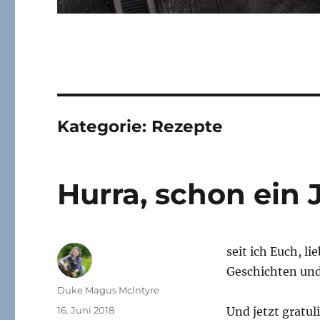
Kategorie:
Rezepte
Hurra, schon ein 
seit ich Euch, l
Geschichten und 
Autor
Duke Magus McIntyre
Veröffentlicht
16. Juni 2018
Und jetzt gratul