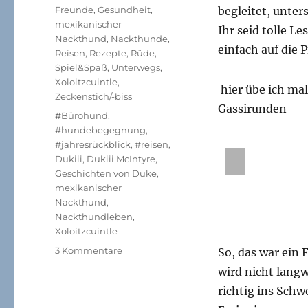
am
Kategorien
Freunde
,
Gesundheit
,
begleitet, unte
mexikanischer
Ihr seid tolle Le
Nackthund
,
Nackthunde
,
einfach auf die P
Reisen
,
Rezepte
,
Rüde
,
Spiel&Spaß
,
Unterwegs
,
Xoloitzcuintle
,
ch bei Schlaflosigkeit
hier übe ich ma
Zeckenstich/-biss
Gassirunden
Schlagwörter
#Bürohund
,
#hundebegegnung
,
#jahresrückblick
,
#reisen
,
PR
Dukiii
,
Dukiii McIntyre
,
Geschichten von Duke
,
EVI
mexikanischer
OU
Nackthund
,
Nackthundleben
,
S
Xoloitzcuintle
zu
3 Kommentare
So, das war ein 
Hurra,
wird nicht langw
schon
richtig ins Sch
ein
Jahr