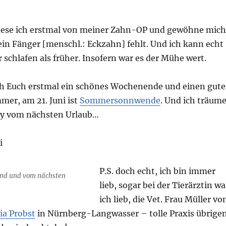
enese ich erstmal von meiner Zahn-OP und gewöhne mich
ein Fänger [menschl.: Eckzahn] fehlt. Und ich kann echt
r schlafen als früher. Insofern war es der Mühe wert.
ch Euch erstmal ein schönes Wochenende und einen gut
mer, am 21. Juni ist
Sommersonnwende
. Und ich träum
 vom nächsten Urlaub…
i
P.S. doch echt, ich bin immer
und und vom nächsten
lieb, sogar bei der Tierärztin wa
ich lieb, die Vet. Frau Müller vo
lia Probst
in Nürnberg-Langwasser – tolle Praxis übrige