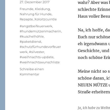
Veröffentlicht
27. Dezember 2017
wahr? Aber was b
am
Kategorien
Freunde
,
Kleidung
,
schlechte Erinn
Nahrung für Hunde
,
Haus voller Besu
Rezepte
,
Xoloitzcuintle
Schlagwörter
#angstbeifeuerwerk
,
Na, ich hoffe, d
#hundemützenmacherin
,
#kuschelhöhle
,
Euch nur schöne
#paketdienst
,
eh irgendwann u
#schutzfürhundevorfeuer
Geschichte, und s
werk
,
#silvester
,
#weihnachts-update
,
noch schöne Eri
#weihnachtswunschliste
Schreibe einen
Meine nicht so 
zu
Kommentar
schöne daran, i
Weihnachts-
update,
NEUEN MÜTZE un
….
Straße erheitern
Ja, ich habe zu Wei