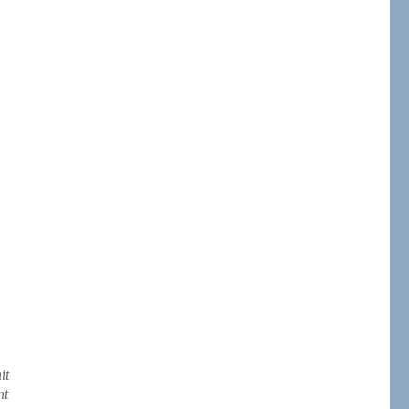
it
mt