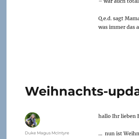
– war auch total
Q.e.d. sagt Ma
was immer das a
Weihnachts-updat
hallo Ihr lieben
Autor
Duke Magus McIntyre
… nun ist Weihn