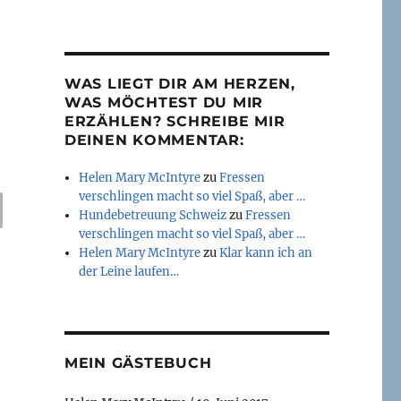
WAS LIEGT DIR AM HERZEN,
WAS MÖCHTEST DU MIR
Mein erstes Video habe ich über einen Napf veröffentl
ERZÄHLEN? SCHREIBE MIR
DEINEN KOMMENTAR:
Helen Mary McIntyre
zu
Fressen
verschlingen macht so viel Spaß, aber …
E
Hundebetreuung Schweiz
zu
Fressen
verschlingen macht so viel Spaß, aber …
Helen Mary McIntyre
zu
Klar kann ich an
der Leine laufen…
MEIN GÄSTEBUCH