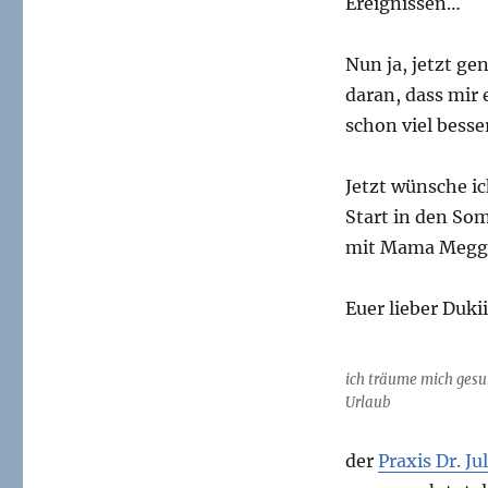
Ereignissen…
ist
vergangen,
Nun ja, jetzt g
daran, dass mir 
schon viel besse
Jetzt wünsche i
Start in den Som
mit Mama Meggy
Euer lieber Dukii
ich träume mich ges
Urlaub
der
Praxis Dr. Ju