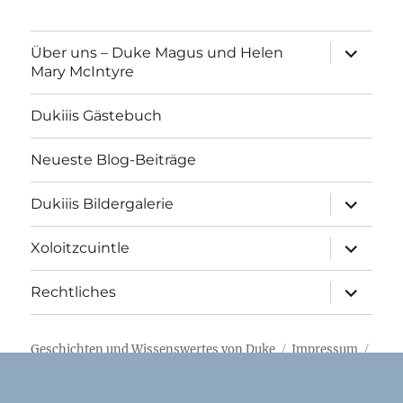
Unterme
Über uns – Duke Magus und Helen
öffnen
Mary McIntyre
Dukiiis Gästebuch
Neueste Blog-Beiträge
Unterme
Dukiiis Bildergalerie
öffnen
Unterme
Xoloitzcuintle
öffnen
Unterme
Rechtliches
öffnen
Geschichten und Wissenswertes von Duke
Impressum
Stolz präsentiert von WordPress