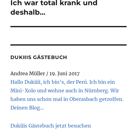
:
Ich war total krank und
Nächster
Beitrag:
deshalb…
DUKIIIS GÄSTEBUCH
Andrea Müller
/
19. Juni 2017
Hallo Dukiiii, ich bin's, der Perú. Ich bin ein
Mini-Xolo und wohne auch in Nürnberg. Wir
haben uns schon mal in Oberasbach getroffen.
Deinen Blog...
Dukiiis Gästebuch jetzt besuchen