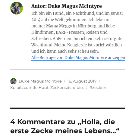
Autor:
Duke Magus McIntyre
Ich bin ein Hund, ein Nackthund, und im Januar
2014 auf die Welt gekommen. Ich lebe mit
meiner Mama Meggy in Nürnberg und liebe
Hündinnen, BARF-Fressen, Reisen und
Schreiben. Außerdem bin ich ein sehr sehr guter
Wachhund. Meine Neugierde ist sprichwörtlich
und ich kann auch sehr scheu sein.
Alle Beiträge von Duke Magus McIntyre anzeigen
Autor
Veröffentlicht
Duke Magus McIntyre
16. August 2017
am
Kategorien
Schlagwörter
Xoloitzcuintle Haut
,
Zeckenstich/-biss
#zecken
4 Kommentare zu „Holla, die
erste Zecke meines Lebens…“