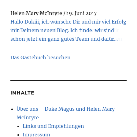
Helen Mary McIntyre
Andrea Müller
/
19. Juni 2017
/
19. Juni 2017
Hallo Dukiii, ich wünsche Dir und mir viel Erfolg
Hallo Dukiiii, ich bin's, der Perú. Ich bin ein
mit Deinem neuen Blog. Ich finde, wir sind
Mini-Xolo und wohne auch in Nürnberg. Wir
schon jetzt ein ganz gutes Team und dafür...
haben uns schon mal in Oberasbach getroffen.
Deinen Blog...
Das Gästebuch besuchen
INHALTE
Über uns – Duke Magus und Helen Mary
McIntyre
Links und Empfehlungen