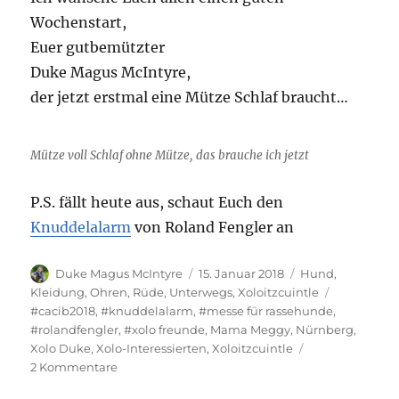
Wochenstart,
Euer gutbemützter
Duke Magus McIntyre,
der jetzt erstmal eine Mütze Schlaf braucht…
Mütze voll Schlaf ohne Mütze, das brauche ich jetzt
P.S. fällt heute aus, schaut Euch den
Knuddelalarm
von Roland Fengler an
Autor
Veröffentlicht
Kategorien
Duke Magus McIntyre
15. Januar 2018
Hund
,
am
Schlagwört
Kleidung
,
Ohren
,
Rüde
,
Unterwegs
,
Xoloitzcuintle
#cacib2018
,
#knuddelalarm
,
#messe für rassehunde
,
#rolandfengler
,
#xolo freunde
,
Mama Meggy
,
Nürnberg
,
Xolo Duke
,
Xolo-Interessierten
,
Xoloitzcuintle
zu
2 Kommentare
Ein