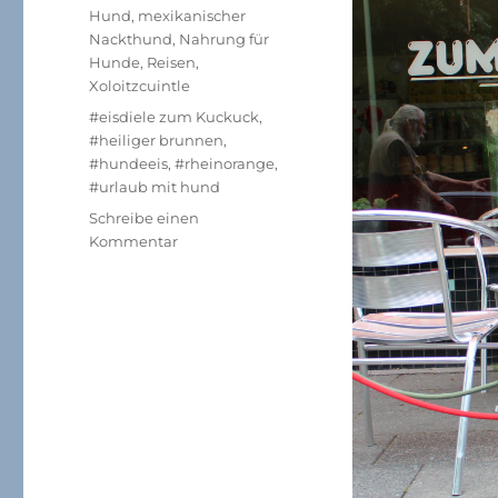
am
Kategorien
Hund
,
mexikanischer
Nackthund
,
Nahrung für
Hunde
,
Reisen
,
Xoloitzcuintle
Schlagwörter
#eisdiele zum Kuckuck
,
#heiliger brunnen
,
#hundeeis
,
#rheinorange
,
#urlaub mit hund
Schreibe einen
zu
Kommentar
Mein
Cousin
Bosco
und
ich
…