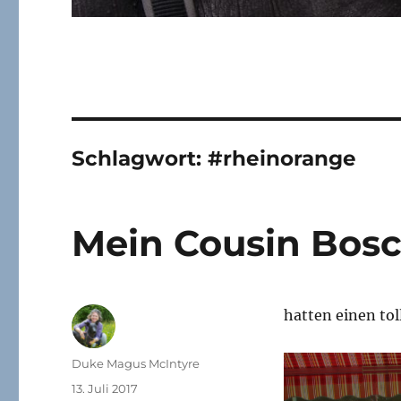
Schlagwort:
#rheinorange
Mein Cousin Bosc
hatten einen to
Autor
Duke Magus McIntyre
Veröffentlicht
13. Juli 2017