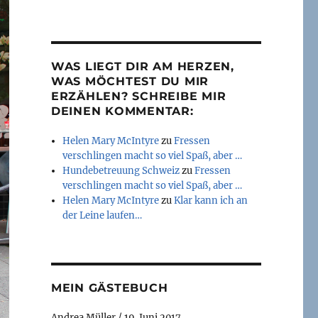
WAS LIEGT DIR AM HERZEN,
WAS MÖCHTEST DU MIR
ERZÄHLEN? SCHREIBE MIR
DEINEN KOMMENTAR:
Helen Mary McIntyre
zu
Fressen
verschlingen macht so viel Spaß, aber …
Hundebetreuung Schweiz
zu
Fressen
verschlingen macht so viel Spaß, aber …
Helen Mary McIntyre
zu
Klar kann ich an
der Leine laufen…
MEIN GÄSTEBUCH
Andrea Müller
/
19. Juni 2017