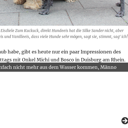
 Eisdiele Zum Kuckuck, direkt Hundeeis hat die Silke Sander nicht, aber
s und Vanilleeis, dass viele Hunde sehr mögen, sagt sie, stimmt, sag‘ ich!
aub habe, gibt es heute nur ein paar Impressionen des
tags mit Onkel Michi und Bosco in Duisburg am Rhein.
einfach nicht mehr aus dem Wasser kommen, Männo