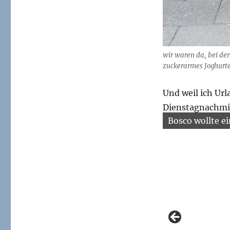
wir waren da, bei der
zuckerarmes Joghurtei
Und weil ich Url
Dienstagnachmit
Bosco wollte 